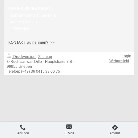
FÜR IHR GUTES RECHT...
Rechtsanwalt Stephan Dille
Hauptstrasse 7 B
99955 Urleben
KONTAKT aufnehmen? >>
Login
Druckversion
|
Sitemap
-
Webansicht
-
© Rechtsanwalt Dille - Hauptstraße 7 B -
99955 Urleben
Telefon: (+49) 36 041 / 33 06 75
Anrufen
E-Mail
Anfahrt